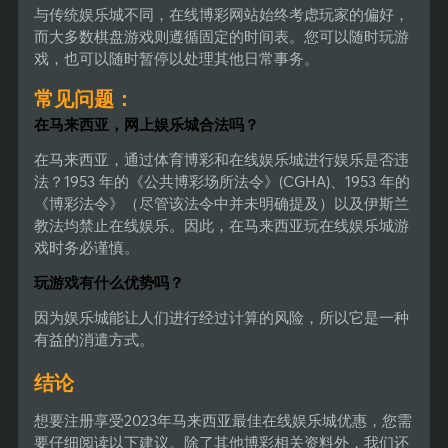
与传统娱乐城不同，在线博彩网站始终考虑玩家的偏好，
而大多数棋盘游戏则遵循固定的时间表。您可以随时玩游
戏，也可以随时暂停以处理其他日常事务。
常见问题：
在马来西亚，网上娱乐城合法吗？
在马来西亚，通过体育博彩和在线娱乐城进行娱乐是否违
法？1953 年的《公共博彩场所法令》(CGHA)、1953 年的
《博彩法令》（尽管该法令中并未明确提及）以及伊斯兰
教法均禁止在线娱乐。因此，在马来西亚玩在线娱乐城游
戏时务必谨慎。
玩游戏有什么优势吗？
因为娱乐城能让人们进行经过计算的风险，所以它是一种
有益的消遣方式。
结论
想要注册享受2023年马来西亚最佳在线娱乐城优惠，您需
要仔细阅读以下建议。除了其他博彩相关资料外，我们还