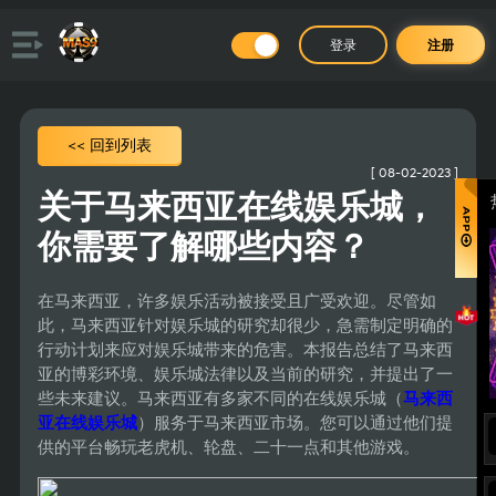
登录
注册
<< 回到列表
[ 08-02-2023 ]
关于马来西亚在线娱乐城，
你需要了解哪些内容？
在马来西亚，许多娱乐活动被接受且广受欢迎。尽管如
此，马来西亚针对娱乐城的研究却很少，急需制定明确的
行动计划来应对娱乐城带来的危害。本报告总结了马来西
亚的博彩环境、娱乐城法律以及当前的研究，并提出了一
些未来建议。马来西亚有多家不同的在线娱乐城（
马来西
亚在线娱乐城
）服务于马来西亚市场。您可以通过他们提
供的平台畅玩老虎机、轮盘、二十一点和其他游戏。