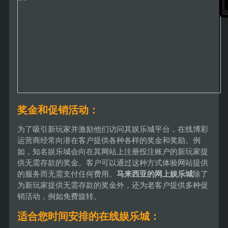
奖金和促销活动：
为了吸引新玩家并激励他们访问其娱乐城平台，在线博彩
运营商经常向潜在客户提供各种各样的奖金和奖励。例
如，知名娱乐城会向在其网站上注册投注账户的新玩家提
供无需存款的奖金。客户可以通过这种方式体验网站提供
的服务而无需支付任何费用。
马来西亚的网上娱乐城
除了
为新玩家提供无需存款的奖金外，还为老客户提供多种促
销活动，例如免费旋转。
适合您时间安排的在线娱乐城：